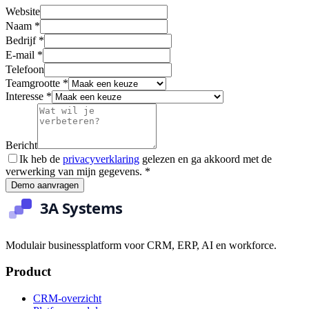
Website
Naam
*
Bedrijf
*
E-mail
*
Telefoon
Teamgrootte
*
Interesse
*
Bericht
Ik heb de
privacyverklaring
gelezen en ga akkoord met de
verwerking van mijn gegevens.
*
Demo aanvragen
Modulair businessplatform voor CRM, ERP, AI en workforce.
Product
CRM-overzicht