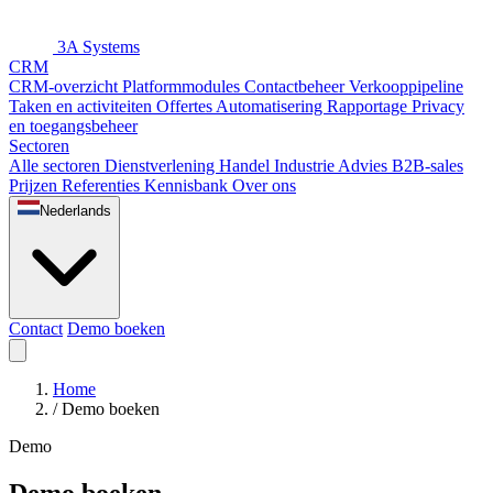
3A Systems
CRM
CRM-overzicht
Platformmodules
Contactbeheer
Verkooppipeline
Taken en activiteiten
Offertes
Automatisering
Rapportage
Privacy
en toegangsbeheer
Sectoren
Alle sectoren
Dienstverlening
Handel
Industrie
Advies
B2B-sales
Prijzen
Referenties
Kennisbank
Over ons
Nederlands
Contact
Demo boeken
Home
/
Demo boeken
Demo
Demo boeken