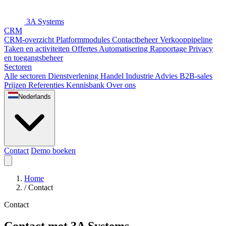
3A Systems
CRM
CRM-overzicht
Platformmodules
Contactbeheer
Verkooppipeline
Taken en activiteiten
Offertes
Automatisering
Rapportage
Privacy
en toegangsbeheer
Sectoren
Alle sectoren
Dienstverlening
Handel
Industrie
Advies
B2B-sales
Prijzen
Referenties
Kennisbank
Over ons
Nederlands
Contact
Demo boeken
Home
/
Contact
Contact
Contact met 3A Systems