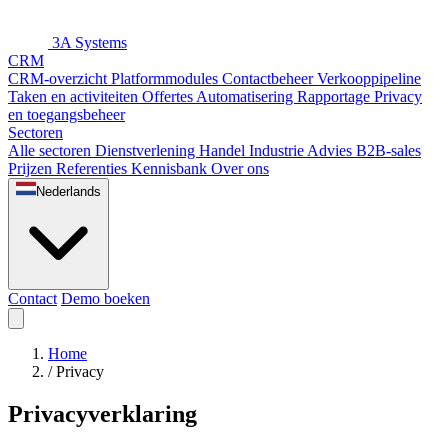
3A Systems
CRM
CRM-overzicht
Platformmodules
Contactbeheer
Verkooppipeline
Taken en activiteiten
Offertes
Automatisering
Rapportage
Privacy
en toegangsbeheer
Sectoren
Alle sectoren
Dienstverlening
Handel
Industrie
Advies
B2B-sales
Prijzen
Referenties
Kennisbank
Over ons
Nederlands
Contact
Demo boeken
Home
/
Privacy
Privacyverklaring