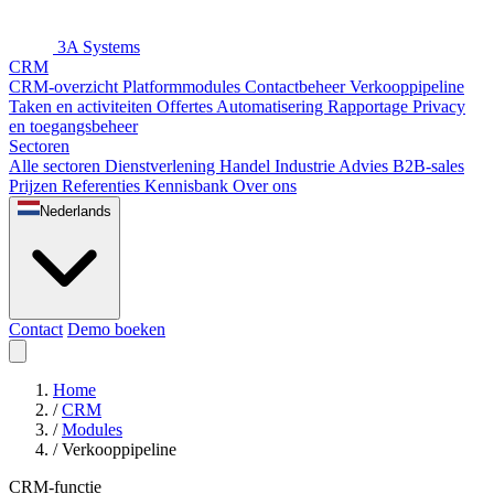
3A Systems
CRM
CRM-overzicht
Platformmodules
Contactbeheer
Verkooppipeline
Taken en activiteiten
Offertes
Automatisering
Rapportage
Privacy
en toegangsbeheer
Sectoren
Alle sectoren
Dienstverlening
Handel
Industrie
Advies
B2B-sales
Prijzen
Referenties
Kennisbank
Over ons
Nederlands
Contact
Demo boeken
Home
/
CRM
/
Modules
/
Verkooppipeline
CRM-functie