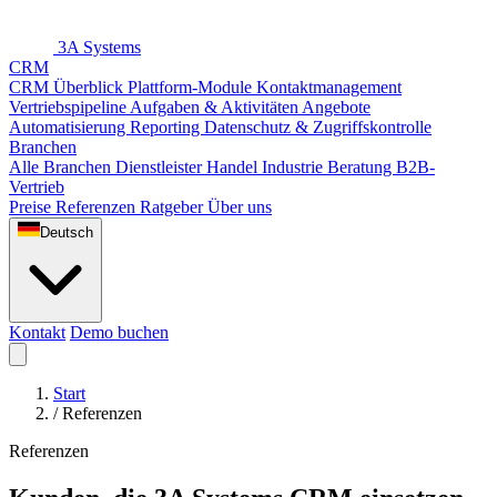
3A Systems
CRM
CRM Überblick
Plattform-Module
Kontaktmanagement
Vertriebspipeline
Aufgaben & Aktivitäten
Angebote
Automatisierung
Reporting
Datenschutz & Zugriffskontrolle
Branchen
Alle Branchen
Dienstleister
Handel
Industrie
Beratung
B2B-
Vertrieb
Preise
Referenzen
Ratgeber
Über uns
Deutsch
Kontakt
Demo buchen
Start
/
Referenzen
Referenzen