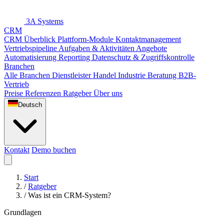
3A Systems
CRM
CRM Überblick
Plattform-Module
Kontaktmanagement
Vertriebspipeline
Aufgaben & Aktivitäten
Angebote
Automatisierung
Reporting
Datenschutz & Zugriffskontrolle
Branchen
Alle Branchen
Dienstleister
Handel
Industrie
Beratung
B2B-
Vertrieb
Preise
Referenzen
Ratgeber
Über uns
Deutsch
Kontakt
Demo buchen
Start
/
Ratgeber
/
Was ist ein CRM-System?
Grundlagen