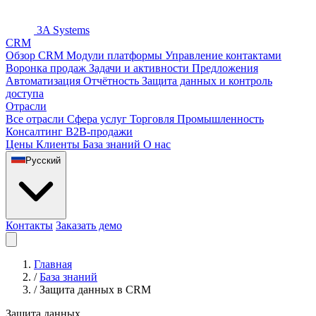
3A Systems
CRM
Обзор CRM
Модули платформы
Управление контактами
Воронка продаж
Задачи и активности
Предложения
Автоматизация
Отчётность
Защита данных и контроль
доступа
Отрасли
Все отрасли
Сфера услуг
Торговля
Промышленность
Консалтинг
B2B-продажи
Цены
Клиенты
База знаний
О нас
Русский
Контакты
Заказать демо
Главная
/
База знаний
/
Защита данных в CRM
Защита данных