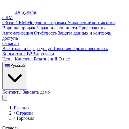
3A Systems
CRM
Обзор CRM
Модули платформы
Управление контактами
Воронка продаж
Задачи и активности
Предложения
Автоматизация
Отчётность
Защита данных и контроль
доступа
Отрасли
Все отрасли
Сфера услуг
Торговля
Промышленность
Консалтинг
B2B-продажи
Цены
Клиенты
База знаний
О нас
Русский
Контакты
Заказать демо
Главная
/
Отрасли
/
Торговля
Отрасль