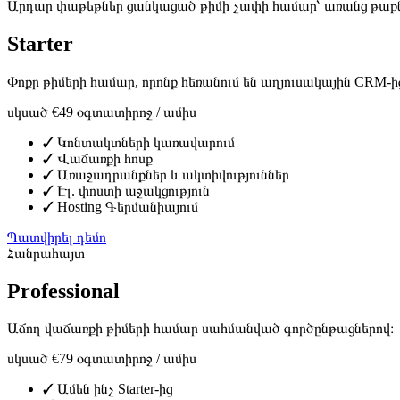
Արդար փաթեթներ ցանկացած թիմի չափի համար՝ առանց թաքն
Starter
Փոքր թիմերի համար, որոնք հեռանում են աղյուսակային CRM-ի
սկսած €49
օգտատիրոջ / ամիս
✓
Կոնտակտների կառավարում
✓
Վաճառքի հոսք
✓
Առաջադրանքներ և ակտիվություններ
✓
Էլ. փոստի աջակցություն
✓
Hosting Գերմանիայում
Պատվիրել դեմո
Հանրահայտ
Professional
Աճող վաճառքի թիմերի համար սահմանված գործընթացներով։
սկսած €79
օգտատիրոջ / ամիս
✓
Ամեն ինչ Starter-ից