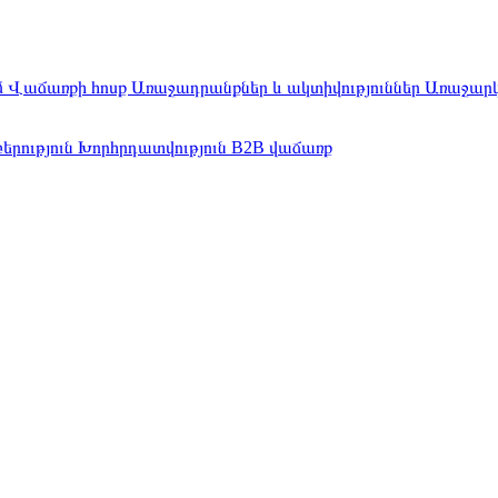
մ
Վաճառքի հոսք
Առաջադրանքներ և ակտիվություններ
Առաջար
երություն
Խորհրդատվություն
B2B վաճառք