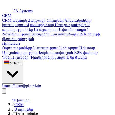
3A Systems
CRM
CRM ակնարկ
Հարթակի մոդուլներ
Կոնտակտների
կառավարում
Վաճառքի հոսք
Առաջադրանքներ և
ակտիվություններ
Առաջարկներ
Ավտոմատացում
Հաշվետվություն
Տվյալների պաշտպանություն և մուտքի
վերահսկողություն
Ոլորտներ
Բոլոր ոլորտները
Ծառայությունների ոլորտ
Առևտուր
Արդյունաբերություն
Խորհրդատվություն
B2B վաճառք
Գներ
Հղումներ
Գիտելիքների բազա
Մեր մասին
Հայերեն
Կապ
Պատվիրել դեմո
Գլխավոր
/
CRM
/
Մոդուլներ
/
Առաջարկներ