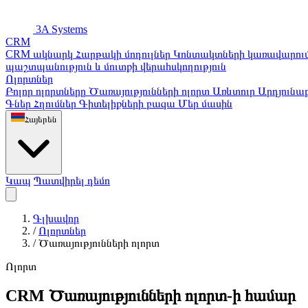
3A Systems
CRM
CRM ակնարկ
Հարթակի մոդուլներ
Կոնտակտների կառավարու
պաշտպանություն և մուտքի վերահսկողություն
Ոլորտներ
Բոլոր ոլորտները
Ծառայությունների ոլորտ
Առևտուր
Արդյունաբ
Գներ
Հղումներ
Գիտելիքների բազա
Մեր մասին
Հայերեն
Կապ
Պատվիրել դեմո
Գլխավոր
/
Ոլորտներ
/
Ծառայությունների ոլորտ
Ոլորտ
CRM Ծառայությունների ոլորտ-ի համար