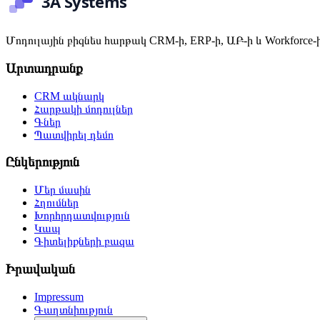
Մոդուլային բիզնես հարթակ CRM-ի, ERP-ի, ԱԲ-ի և Workforce-
Արտադրանք
CRM ակնարկ
Հարթակի մոդուլներ
Գներ
Պատվիրել դեմո
Ընկերություն
Մեր մասին
Հղումներ
Խորհրդատվություն
Կապ
Գիտելիքների բազա
Իրավական
Impressum
Գաղտնիություն