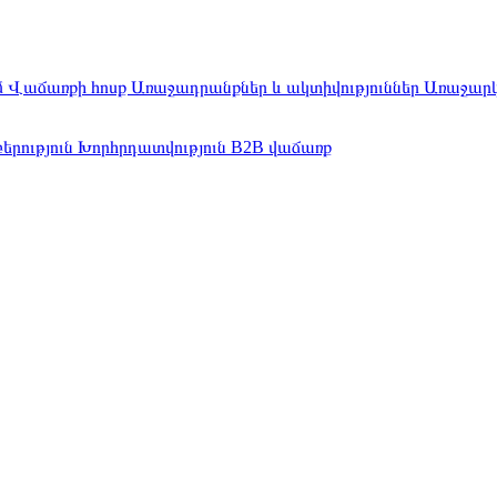
մ
Վաճառքի հոսք
Առաջադրանքներ և ակտիվություններ
Առաջար
երություն
Խորհրդատվություն
B2B վաճառք