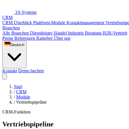
3A Systems
CRM
CRM Überblick
Plattform-Module
Kontaktmanagement
Vertriebspip
Branchen
Alle Branchen
Dienstleister
Handel
Industrie
Beratung
B2B-Vertrieb
Preise
Referenzen
Ratgeber
Über uns
Deutsch
Kontakt
Demo buchen
Start
/
CRM
/
Module
/
Vertriebspipeline
CRM-Funktion
Vertriebspipeline