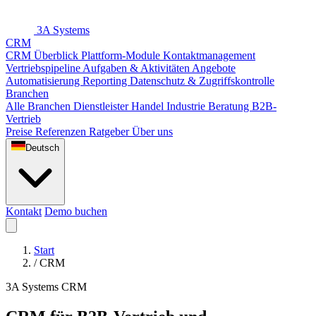
3A Systems
CRM
CRM Überblick
Plattform-Module
Kontaktmanagement
Vertriebspipeline
Aufgaben & Aktivitäten
Angebote
Automatisierung
Reporting
Datenschutz & Zugriffskontrolle
Branchen
Alle Branchen
Dienstleister
Handel
Industrie
Beratung
B2B-
Vertrieb
Preise
Referenzen
Ratgeber
Über uns
Deutsch
Kontakt
Demo buchen
Start
/
CRM
3A Systems CRM